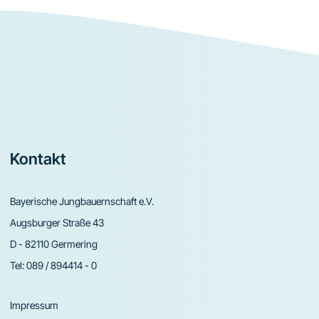
Footer
Kontakt
Bayerische Jungbauernschaft e.V.
Augsburger Straße 43
D - 82110 Germering
Tel:
089 / 894414 - 0
Impressum