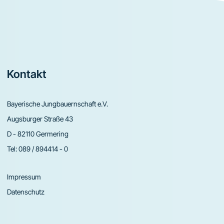
Footer
Kontakt
Bayerische Jungbauernschaft e.V.
Augsburger Straße 43
D - 82110 Germering
Tel:
089 / 894414 - 0
Impressum
Datenschutz