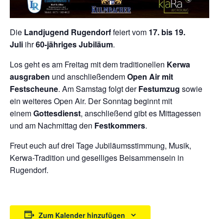
Die
Landjugend Rugendorf
feiert vom
17. bis 19.
Juli
ihr
60-jähriges Jubiläum
.
Los geht es am Freitag mit dem traditionellen
Kerwa
ausgraben
und anschließendem
Open Air mit
Festscheune
. Am Samstag folgt der
Festumzug
sowie
ein weiteres Open Air. Der Sonntag beginnt mit
einem
Gottesdienst
, anschließend gibt es Mittagessen
und am Nachmittag den
Festkommers
.
Freut euch auf drei Tage Jubiläumsstimmung, Musik,
Kerwa-Tradition und geselliges Beisammensein in
Rugendorf.
Zum Kalender hinzufügen