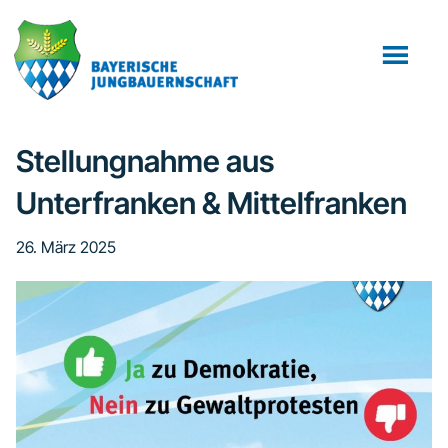
Zum
Zur
Inhalt
Fußzeile
springen
springen
Stellungnahme aus
Unterfranken & Mittelfranken
26. März 2025