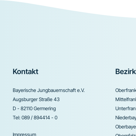
Footer
Kontakt
Bezir
Bayerische Jungbauernschaft e.V.
Oberfran
Augsburger Straße 43
Mittelfra
D - 82110 Germering
Unterfra
Tel:
089 / 894414 - 0
Niederba
Oberbaye
Impressum
Oberpfalz