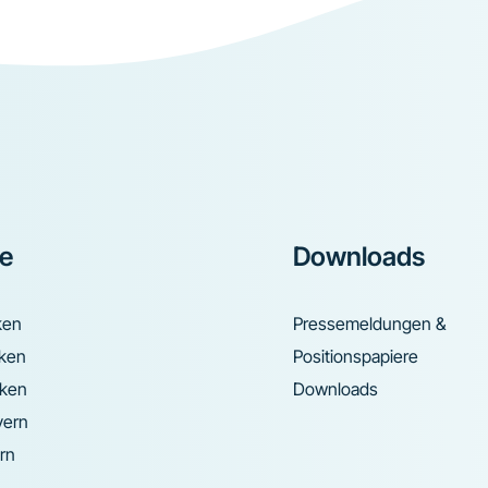
ke
Downloads
ken
Pressemeldungen &
nken
Positionspapiere
nken
Downloads
yern
rn