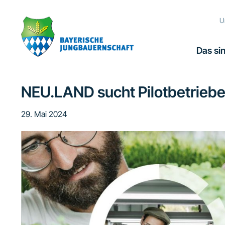
Zur
Zum
Zur
Hauptnavigation
Inhalt
Fußzeile
U
springen
springen
springen
Das sin
NEU.LAND sucht Pilotbetriebe
29. Mai 2024