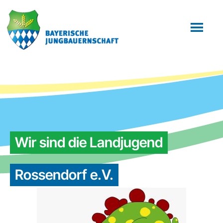
Zum
Zur
Inhalt
Fußzeile
springen
springen
Wir sind die Landjugend
Rossendorf e.V.