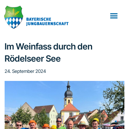
Zum
Zur
Inhalt
Fußzeile
springen
springen
Im Weinfass durch den
Rödelseer See
24. September 2024