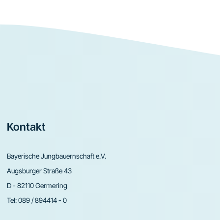
Footer
Kontakt
Bayerische Jungbauernschaft e.V.
Augsburger Straße 43
D - 82110 Germering
Tel:
089 / 894414 - 0