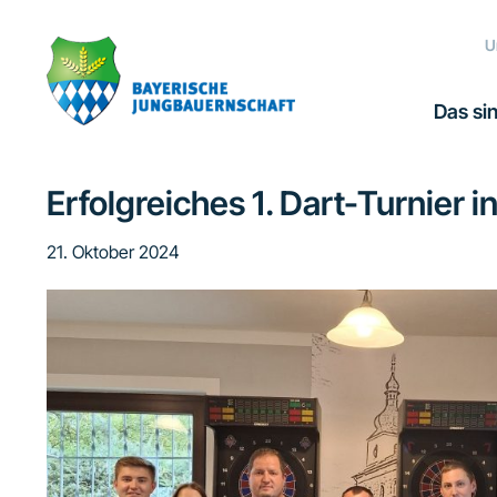
Zur
Zum
Zur
Hauptnavigation
Inhalt
Fußzeile
U
springen
springen
springen
Das sin
Erfolgreiches 1. Dart-Turnier
21. Oktober 2024