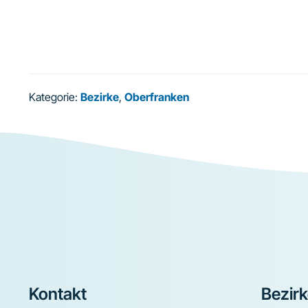
Kategorie:
Bezirke
,
Oberfranken
Footer
Kontakt
Bezir