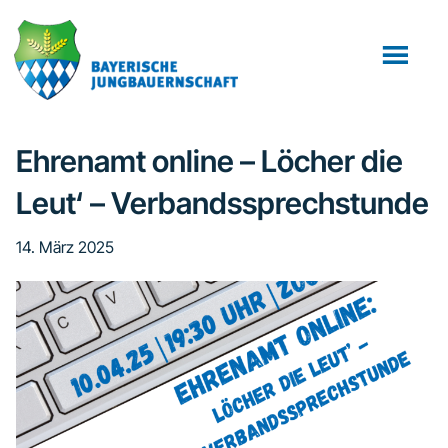
Zum
Zur
Inhalt
Fußzeile
springen
springen
Ehrenamt online – Löcher die
Leut‘ – Verbandssprechstunde
14. März 2025