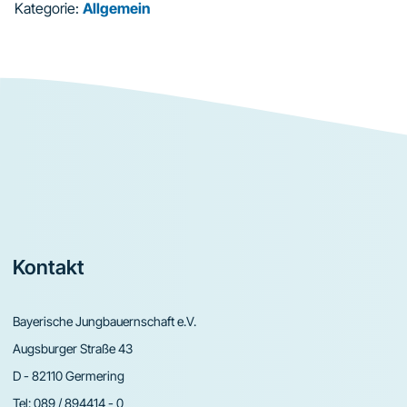
Kategorie:
Allgemein
Footer
Kontakt
Bayerische Jungbauernschaft e.V.
Augsburger Straße 43
D - 82110 Germering
Tel:
089 / 894414 - 0