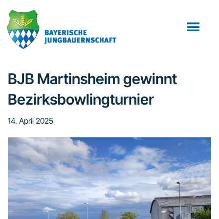
Zum
Zur
Inhalt
Fußzeile
springen
springen
BJB Martinsheim gewinnt
Bezirksbowlingturnier
14. April 2025