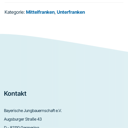
Kategorie:
Mittelfranken
,
Unterfranken
Footer
Kontakt
Bayerische Jungbauernschaft e.V.
Augsburger Straße 43
D - 82110 Germering