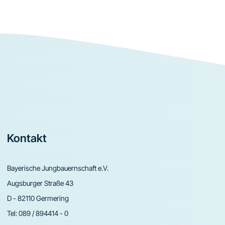
Footer
Kontakt
Bayerische Jungbauernschaft e.V.
Augsburger Straße 43
D - 82110 Germering
Tel:
089 / 894414 - 0