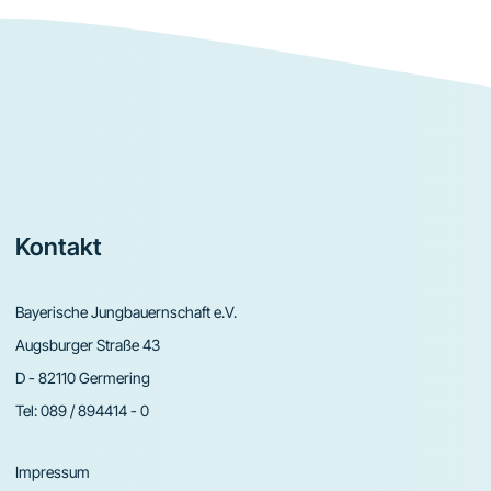
Footer
Kontakt
Bayerische Jungbauernschaft e.V.
Augsburger Straße 43
D - 82110 Germering
Tel:
089 / 894414 - 0
Impressum