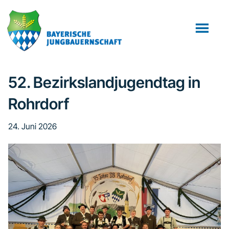
Zum
Zur
Inhalt
Fußzeile
springen
springen
52. Bezirkslandjugendtag in
Rohrdorf
24. Juni 2026