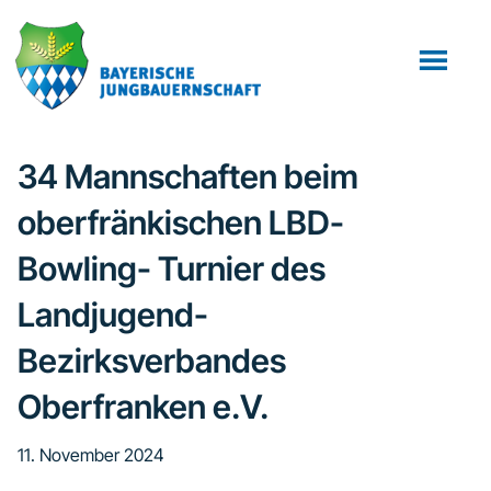
Zum
Zur
Inhalt
Fußzeile
springen
springen
34 Mannschaften beim
oberfränkischen LBD-
Bowling- Turnier des
Landjugend-
Bezirksverbandes
Oberfranken e.V.
11. November 2024