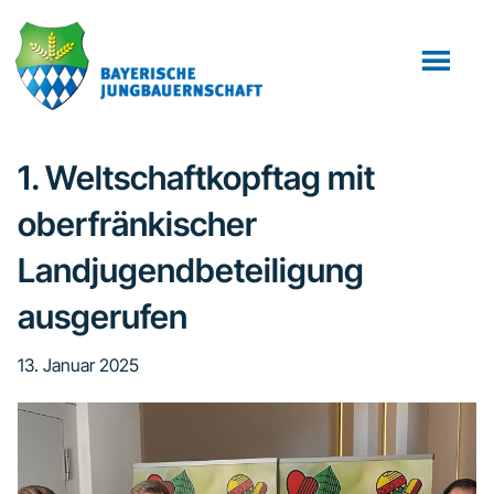
Zum
Zur
Inhalt
Fußzeile
springen
springen
1. Weltschaftkopftag mit
oberfränkischer
Landjugendbeteiligung
ausgerufen
13. Januar 2025