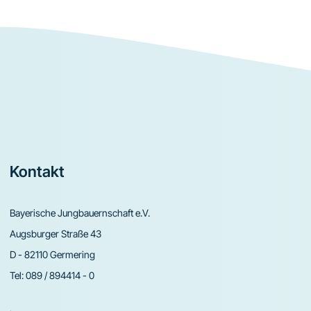
Footer
Kontakt
Bayerische Jungbauernschaft e.V.
Augsburger Straße 43
D - 82110 Germering
Tel:
089 / 894414 - 0