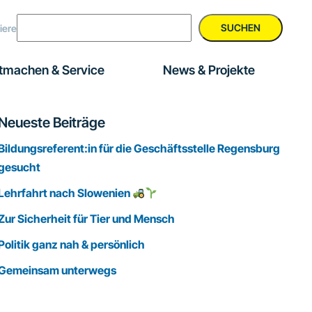
SUCHEN
iere
tmachen & Service
News & Projekte
Seitenspalte
Neueste Beiträge
Bildungsreferent:in für die Geschäftsstelle Regensburg
gesucht
Lehrfahrt nach Slowenien
Zur Sicherheit für Tier und Mensch
Politik ganz nah & persönlich
Gemeinsam unterwegs