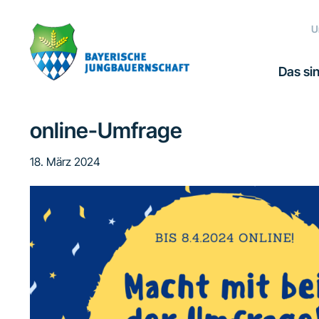
Zur
Zum
Zur
Zur
Hauptnavigation
Inhalt
Seitenspalte
Fußzeile
U
springen
springen
springen
springen
Das sin
online-Umfrage
18. März 2024