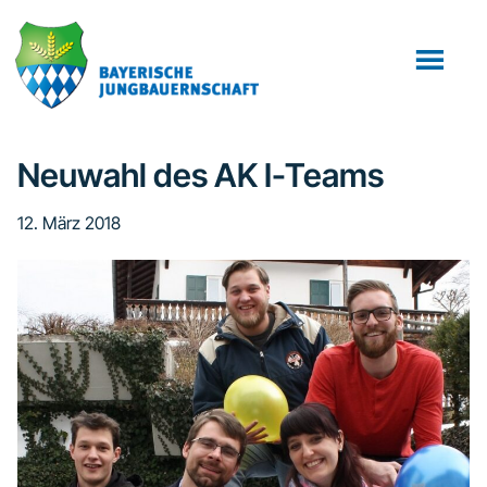
Zum
Zur
Zur
Inhalt
Seitenspalte
Fußzeile
springen
springen
springen
Neuwahl des AK I-Teams
12. März 2018