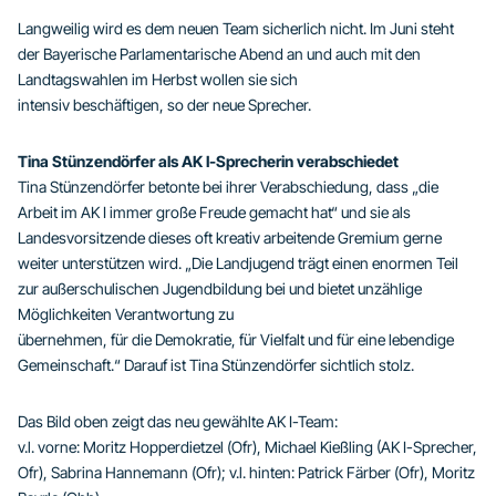
Langweilig wird es dem neuen Team sicherlich nicht. Im Juni steht
der Bayerische Parlamentarische Abend an und auch mit den
Landtagswahlen im Herbst wollen sie sich
intensiv beschäftigen, so der neue Sprecher.
Tina Stünzendörfer als AK I-Sprecherin verabschiedet
Tina Stünzendörfer betonte bei ihrer Verabschiedung, dass „die
Arbeit im AK I immer große Freude gemacht hat“ und sie als
Landesvorsitzende dieses oft kreativ arbeitende Gremium gerne
weiter unterstützen wird. „Die Landjugend trägt einen enormen Teil
zur außerschulischen Jugendbildung bei und bietet unzählige
Möglichkeiten Verantwortung zu
übernehmen, für die Demokratie, für Vielfalt und für eine lebendige
Gemeinschaft.“ Darauf ist Tina Stünzendörfer sichtlich stolz.
Das Bild oben zeigt das neu gewählte AK I-Team:
v.l. vorne: Moritz Hopperdietzel (Ofr), Michael Kießling (AK I-Sprecher,
Ofr), Sabrina Hannemann (Ofr); v.l. hinten: Patrick Färber (Ofr), Moritz