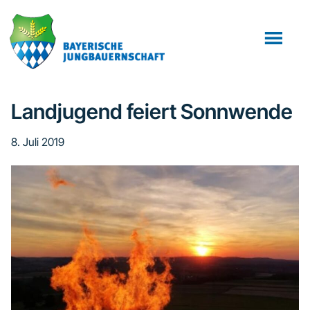
Zum
Zur
Zur
Inhalt
Seitenspalte
Fußzeile
springen
springen
springen
Landjugend feiert Sonnwende
8. Juli 2019