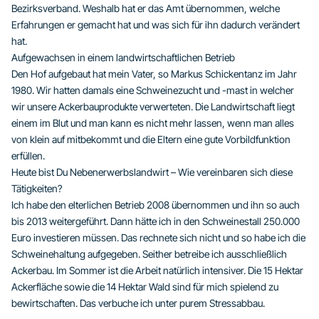
Bezirksverband. Weshalb hat er das Amt übernommen, welche
Erfahrungen er gemacht hat und was sich für ihn dadurch verändert
hat.
Aufgewachsen in einem landwirtschaftlichen Betrieb
Den Hof aufgebaut hat mein Vater, so Markus Schickentanz im Jahr
1980. Wir hatten damals eine Schweinezucht und -mast in welcher
wir unsere Ackerbauprodukte verwerteten. Die Landwirtschaft liegt
einem im Blut und man kann es nicht mehr lassen, wenn man alles
von klein auf mitbekommt und die Eltern eine gute Vorbildfunktion
erfüllen.
Heute bist Du Nebenerwerbslandwirt – Wie vereinbaren sich diese
Tätigkeiten?
Ich habe den elterlichen Betrieb 2008 übernommen und ihn so auch
bis 2013 weitergeführt. Dann hätte ich in den Schweinestall 250.000
Euro investieren müssen. Das rechnete sich nicht und so habe ich die
Schweinehaltung aufgegeben. Seither betreibe ich ausschließlich
Ackerbau. Im Sommer ist die Arbeit natürlich intensiver. Die 15 Hektar
Ackerfläche sowie die 14 Hektar Wald sind für mich spielend zu
bewirtschaften. Das verbuche ich unter purem Stressabbau.