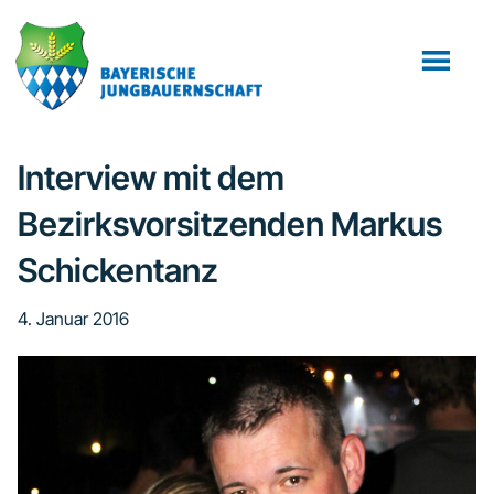
Zum
Zur
Zur
Inhalt
Seitenspalte
Fußzeile
springen
springen
springen
Interview mit dem
Bezirksvorsitzenden Markus
Schickentanz
4. Januar 2016