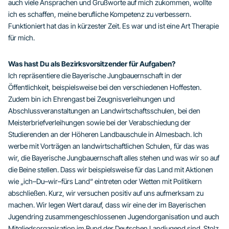
auch viele Ansprachen und Grußworte auf mich zukommen, wollte
ich es schaffen, meine berufliche Kompetenz zu verbessern.
Funktioniert hat das in kürzester Zeit. Es war und ist eine Art Therapie
für mich.
Was hast Du als Bezirksvorsitzender für Aufgaben?
Ich repräsentiere die Bayerische Jungbauernschaft in der
Öffentlichkeit, beispielsweise bei den verschiedenen Hoffesten.
Zudem bin ich Ehrengast bei Zeugnisverleihungen und
Abschlussveranstaltungen an Landwirtschaftsschulen, bei den
Meisterbriefverleihungen sowie bei der Verabschiedung der
Studierenden an der Höheren Landbauschule in Almesbach. Ich
werbe mit Vorträgen an landwirtschaftlichen Schulen, für das was
wir, die Bayerische Jungbauernschaft alles stehen und was wir so auf
die Beine stellen. Dass wir beispielsweise für das Land mit Aktionen
wie „ich–Du–wir–fürs Land“ eintreten oder Wetten mit Politikern
abschließen. Kurz, wir versuchen positiv auf uns aufmerksam zu
machen. Wir legen Wert darauf, dass wir eine der im Bayerischen
Jugendring zusammengeschlossenen Jugendorganisation und auch
Mitgliedsorganisation im Bund der Deutschen Landjugend sind. Stolz