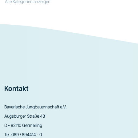
Alle Kategorien anzeigen
Footer
Kontakt
Bayerische Jungbauernschaft e.V.
Augsburger Straße 43
D - 82110 Germering
Tel:
089 / 894414 - 0