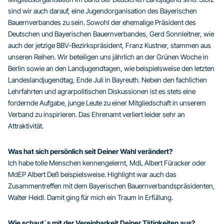
sind wir auch darauf, eine Jugendorganisation des Bayerischen
Bauernverbandes zu sein. Sowohl der ehemalige Präsident des
Deutschen und Bayerischen Bauernverbandes, Gerd Sonnleitner, wie
auch der jetzige BBV-Bezirkspräsident, Franz Kustner, stammen aus
unseren Reihen. Wir beteiligen uns jährlich an der Grünen Woche in
Berlin sowie an den Landjugendtagen, wie beispielsweise den letzten
Landeslandjugendtag, Ende Juli in Bayreuth. Neben den fachlichen
Lehrfahrten und agrarpolitischen Diskussionen ist es stets eine
fordernde Aufgabe, junge Leute zu einer Mitgliedschaft in unserem
Verband zu inspirieren. Das Ehrenamt verliert leider sehr an
Attraktivität.
Was hat sich persönlich seit Deiner Wahl verändert?
Ich habe tolle Menschen kennengelernt, MdL Albert Füracker oder
MdEP Albert Deß beispielsweise. Highlight war auch das
Zusammentreffen mit dem Bayerischen Bauernverbandspräsidenten,
Walter Heidl. Damit ging für mich ein Traum in Erfüllung.
Wie schaut´s mit der Vereinbarkeit Deiner Tätigkeiten aus?