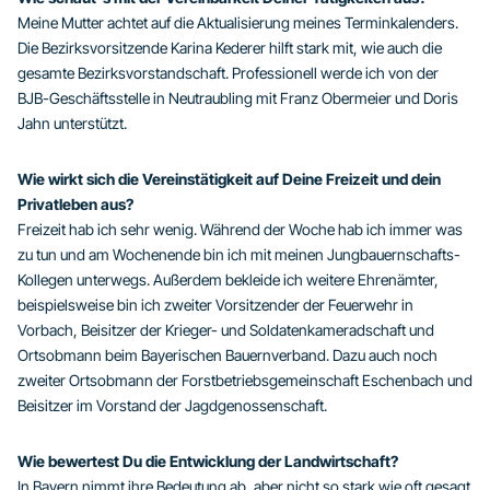
Meine Mutter achtet auf die Aktualisierung meines Terminkalenders.
Die Bezirksvorsitzende Karina Kederer hilft stark mit, wie auch die
gesamte Bezirksvorstandschaft. Professionell werde ich von der
BJB-Geschäftsstelle in Neutraubling mit Franz Obermeier und Doris
Jahn unterstützt.
Wie wirkt sich die Vereinstätigkeit auf Deine Freizeit und dein
Privatleben aus?
Freizeit hab ich sehr wenig. Während der Woche hab ich immer was
zu tun und am Wochenende bin ich mit meinen Jungbauernschafts-
Kollegen unterwegs. Außerdem bekleide ich weitere Ehrenämter,
beispielsweise bin ich zweiter Vorsitzender der Feuerwehr in
Vorbach, Beisitzer der Krieger- und Soldatenkameradschaft und
Ortsobmann beim Bayerischen Bauernverband. Dazu auch noch
zweiter Ortsobmann der Forstbetriebsgemeinschaft Eschenbach und
Beisitzer im Vorstand der Jagdgenossenschaft.
Wie bewertest Du die Entwicklung der Landwirtschaft?
In Bayern nimmt ihre Bedeutung ab, aber nicht so stark wie oft gesagt