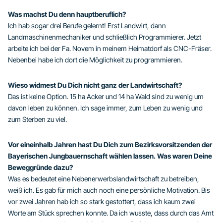
Was machst Du denn hauptberuflich?
Ich hab sogar drei Berufe gelernt! Erst Landwirt, dann
Landmaschinenmechaniker und schließlich Programmierer. Jetzt
arbeite ich bei der Fa. Novem in meinem Heimatdorf als CNC-Fräser.
Nebenbei habe ich dort die Möglichkeit zu programmieren.
Wieso widmest Du Dich nicht ganz der Landwirtschaft?
Das ist keine Option. 15 ha Acker und 14 ha Wald sind zu wenig um
davon leben zu können. Ich sage immer, zum Leben zu wenig und
zum Sterben zu viel.
Vor eineinhalb Jahren hast Du Dich zum Bezirksvorsitzenden der
Bayerischen Jungbauernschaft wählen lassen. Was waren Deine
Beweggründe dazu?
Was es bedeutet eine Nebenerwerbslandwirtschaft zu betreiben,
weiß ich. Es gab für mich auch noch eine persönliche Motivation. Bis
vor zwei Jahren hab ich so stark gestottert, dass ich kaum zwei
Worte am Stück sprechen konnte. Da ich wusste, dass durch das Amt