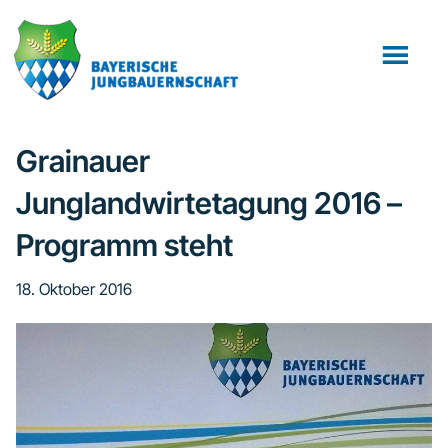
Zum
Zur
Zur
Inhalt
Seitenspalte
Fußzeile
springen
springen
springen
Grainauer
Junglandwirtetagung 2016 –
Programm steht
18. Oktober 2016