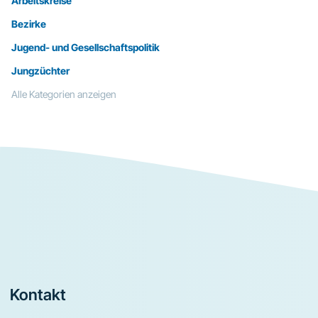
Arbeitskreise
Bezirke
Jugend- und Gesellschaftspolitik
Jungzüchter
Alle Kategorien anzeigen
Footer
Kontakt