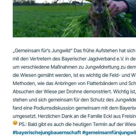
„Gemeinsam für’s Jungwild“ Das frühe Aufstehen hat sic
mit den Vertretern des Bayerischer Jagdverband e.V. in d
um verschiedene Maßnahmen zu Jungwildrettung zu demons
die Wiesen gemäht werden, ist es wichtig die Feld- und
Methoden, wie das Anbringen von Flatterbändern und Sch
Absuchen der Wiese per Drohne demonstriert. Wichtig ist,
stehen und sich gemeinsam für den Schutz des Jungwild
fand eine Podiumsdiskussion gemeinsam mit dem Bayerisc
umgesetzt. Herzlichen Dank an die Familie Eckl aus Freis
PS.: Bald gibt es auch die heutigen Termin auf der Wie
#bayerischejungbauernschaft
#gemeinsamfürsjungwi