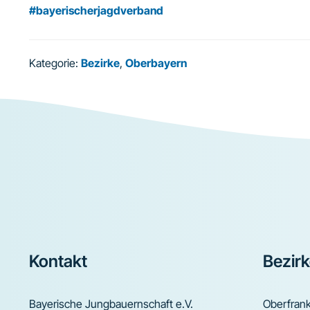
#bayerischerjagdverband
Kategorie:
Bezirke
,
Oberbayern
Footer
Kontakt
Bezir
Bayerische Jungbauernschaft e.V.
Oberfran