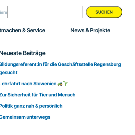
SUCHEN
iere
tmachen & Service
News & Projekte
Seitenspalte
Neueste Beiträge
Bildungsreferent:in für die Geschäftsstelle Regensburg
gesucht
Lehrfahrt nach Slowenien
Zur Sicherheit für Tier und Mensch
Politik ganz nah & persönlich
Gemeinsam unterwegs