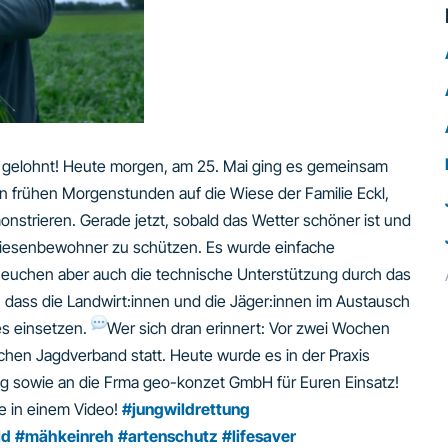
h gelohnt! Heute morgen, am 25. Mai ging es gemeinsam
en frühen Morgenstunden auf die Wiese der Familie Eckl,
trieren. Gerade jetzt, sobald das Wetter schöner ist und
 Wiesenbewohner zu schützen. Es wurde einfache
euchen aber auch die technische Unterstützung durch das
 dass die Landwirt:innen und die Jäger:innen im Austausch
es einsetzen.
Wer sich dran erinnert: Vor zwei Wochen
hen Jagdverband statt. Heute wurde es in der Praxis
ing sowie an die Frma geo-konzet GmbH für Euren Einsatz!
se in einem Video!
#jungwildrettung
ld
#mähkeinreh
#artenschutz
#lifesaver