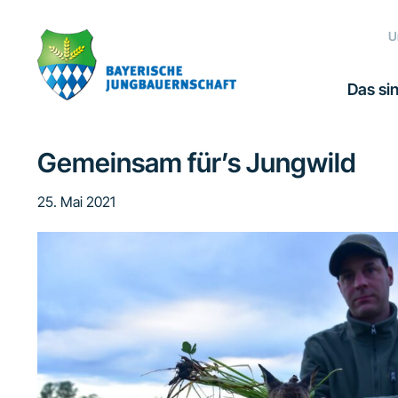
Zur
Zum
Zur
Zur
Hauptnavigation
Inhalt
Seitenspalte
Fußzeile
U
springen
springen
springen
springen
Das sin
Gemeinsam für’s Jungwild
25. Mai 2021