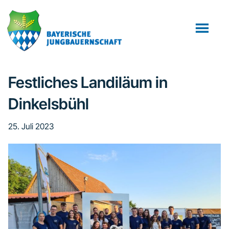
Zum
Zur
Zur
Inhalt
Seitenspalte
Fußzeile
springen
springen
springen
Festliches Landiläum in
Dinkelsbühl
25. Juli 2023