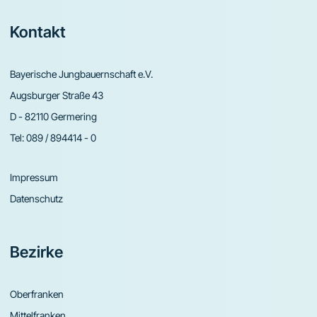
Footer
Kontakt
Bayerische Jungbauernschaft e.V.
Augsburger Straße 43
D - 82110 Germering
Tel:
089 / 894414 - 0
Impressum
Datenschutz
Bezirke
Oberfranken
Mittelfranken