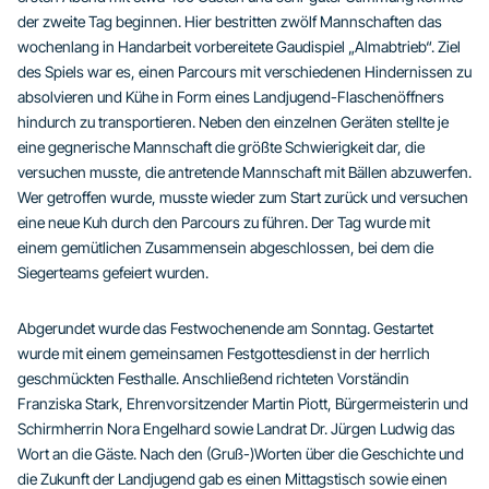
der zweite Tag beginnen. Hier bestritten zwölf Mannschaften das
wochenlang in Handarbeit vorbereitete Gaudispiel „Almabtrieb“. Ziel
des Spiels war es, einen Parcours mit verschiedenen Hindernissen zu
absolvieren und Kühe in Form eines Landjugend-Flaschenöffners
hindurch zu transportieren. Neben den einzelnen Geräten stellte je
eine gegnerische Mannschaft die größte Schwierigkeit dar, die
versuchen musste, die antretende Mannschaft mit Bällen abzuwerfen.
Wer getroffen wurde, musste wieder zum Start zurück und versuchen
eine neue Kuh durch den Parcours zu führen. Der Tag wurde mit
einem gemütlichen Zusammensein abgeschlossen, bei dem die
Siegerteams gefeiert wurden.
Abgerundet wurde das Festwochenende am Sonntag. Gestartet
wurde mit einem gemeinsamen Festgottesdienst in der herrlich
geschmückten Festhalle. Anschließend richteten Vorständin
Franziska Stark, Ehrenvorsitzender Martin Piott, Bürgermeisterin und
Schirmherrin Nora Engelhard sowie Landrat Dr. Jürgen Ludwig das
Wort an die Gäste. Nach den (Gruß-)Worten über die Geschichte und
die Zukunft der Landjugend gab es einen Mittagstisch sowie einen