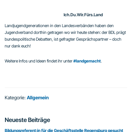
Ich.Du.Wir.Fürs.Land
Landjugendgenerationen in den Landesverbänden haben den
Jugendverband dorthin getragen wo wir heute stehen: der BDL prägt
bundespolitische Debatten, ist gefragter Gesprächspartner – doch
nur dank euch!
Weitere Infos und Ideen findet ihr unter
#landgemacht
.
Kategorie:
Allgemein
Seitenspalte
Neueste Beiträge
Bildungsreferent:in für die Geschäftsstelle Regensburg gesucht