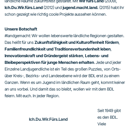
ländliche Räume zukunftsfest gestaltet. Mit
Wir fürs Land
(2009),
Ich.Du.Wir.fürs.Land
(2012) und
jugend.macht.land.
(2015) habt ihr
schon gezeigt wie richtig coole Projekte aussehen können.
Unsere Botschaft
#landgemacht: Wir wollen lebenswerte ländliche Regionen gestalten.
Das heißt für uns
Zukunftsfähigkeit und Kulturoffenheit fördern
,
Familienfreundlichkeit und Traditionsverbundenheit leben
,
Innovationskraft und Gründergeist stärken
,
Lebens- und
Bleibeperspektiven für junge Menschen erhalten
. Jede und jeder
Einzelne Landjugendliche ist ein Teil des großen Puzzles, von Orts-
über Kreis-, Bezirks- und Landesebene wird der BDL erst zu einem
Ganzen. Wenn es um Jugend im ländlichen Raum geht, kommt keiner
an uns vorbei. Und damit das so bleibt, wollen wir mit dem BDL
feiern. Mit euch. In jeder Region.
Seit 1949 gibt
es den BDL.
Ich.Du.Wir.Fürs.Land
Viele