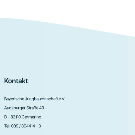
Footer
Kontakt
Bayerische Jungbauernschaft e.V.
Augsburger Straße 43
D - 82110 Germering
Tel:
089 / 894414 - 0