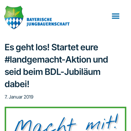
Zum
Zur
Zur
Inhalt
Seitenspalte
Fußzeile
springen
springen
springen
Es geht los! Startet eure
#landgemacht-Aktion und
seid beim BDL-Jubiläum
dabei!
7. Januar 2019