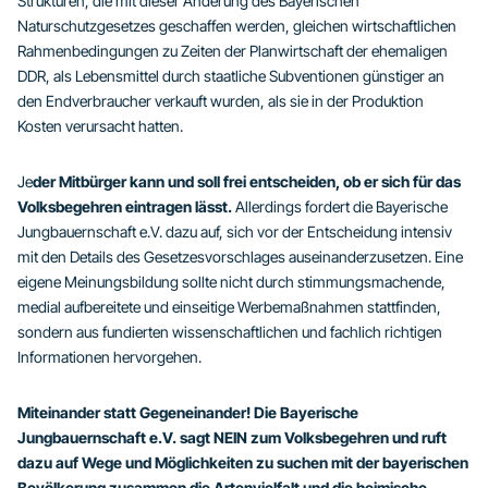
Strukturen, die mit dieser Änderung des Bayerischen
Naturschutzgesetzes geschaffen werden, gleichen wirtschaftlichen
Rahmenbedingungen zu Zeiten der Planwirtschaft der ehemaligen
DDR, als Lebensmittel durch staatliche Subventionen günstiger an
den Endverbraucher verkauft wurden, als sie in der Produktion
Kosten verursacht hatten.
Je
der Mitbürger kann und soll frei entscheiden, ob er sich für das
Volksbegehren eintragen lässt.
Allerdings fordert die Bayerische
Jungbauernschaft e.V. dazu auf, sich vor der Entscheidung intensiv
mit den Details des Gesetzesvorschlages auseinanderzusetzen. Eine
eigene Meinungsbildung sollte nicht durch stimmungsmachende,
medial aufbereitete und einseitige Werbemaßnahmen stattfinden,
sondern aus fundierten wissenschaftlichen und fachlich richtigen
Informationen hervorgehen.
Miteinander statt Gegeneinander! Die Bayerische
Jungbauernschaft e.V. sagt NEIN zum Volksbegehren und ruft
dazu auf Wege und Möglichkeiten zu suchen mit der bayerischen
Bevölkerung zusammen die Artenvielfalt und die heimische