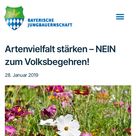
Zum
Zur
Zur
Inhalt
Seitenspalte
Fußzeile
springen
springen
springen
Artenvielfalt stärken – NEIN
zum Volksbegehren!
28. Januar 2019