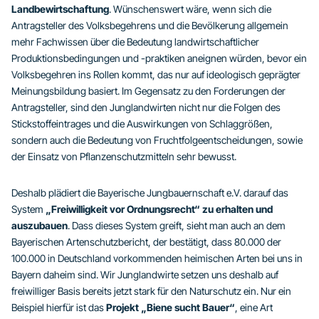
Landbewirtschaftung
. Wünschenswert wäre, wenn sich die
Antragsteller des Volksbegehrens und die Bevölkerung allgemein
mehr Fachwissen über die Bedeutung landwirtschaftlicher
Produktionsbedingungen und -praktiken aneignen würden, bevor ein
Volksbegehren ins Rollen kommt, das nur auf ideologisch geprägter
Meinungsbildung basiert. Im Gegensatz zu den Forderungen der
Antragsteller, sind den Junglandwirten nicht nur die Folgen des
Stickstoffeintrages und die Auswirkungen von Schlaggrößen,
sondern auch die Bedeutung von Fruchtfolgeentscheidungen, sowie
der Einsatz von Pflanzenschutzmitteln sehr bewusst.
Deshalb plädiert die Bayerische Jungbauernschaft e.V. darauf das
System
„Freiwilligkeit vor Ordnungsrecht“ zu erhalten und
auszubauen
. Dass dieses System greift, sieht man auch an dem
Bayerischen Artenschutzbericht, der bestätigt, dass 80.000 der
100.000 in Deutschland vorkommenden heimischen Arten bei uns in
Bayern daheim sind. Wir Junglandwirte setzen uns deshalb auf
freiwilliger Basis bereits jetzt stark für den Naturschutz ein. Nur ein
Beispiel hierfür ist das
Projekt „Biene sucht Bauer“
, eine Art