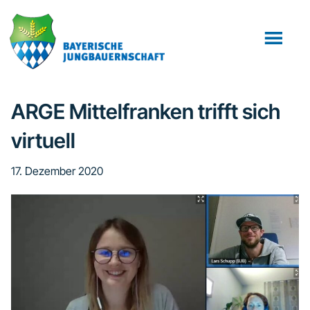
Zum
Zur
Zur
Inhalt
Seitenspalte
Fußzeile
springen
springen
springen
ARGE Mittelfranken trifft sich
virtuell
17. Dezember 2020