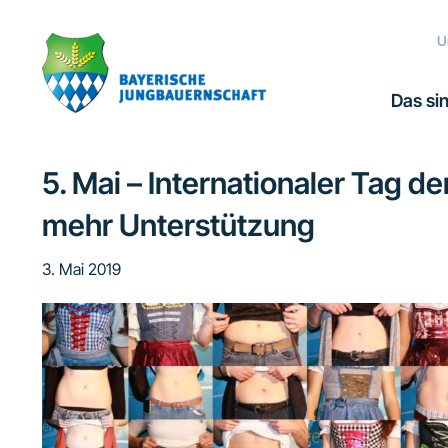
Zur
Zum
Zur
Zur
Hauptnavigation
Inhalt
Seitenspalte
Fußzeile
U
springen
springen
springen
springen
Das sin
5. Mai – Internationaler Tag 
mehr Unterstützung
3. Mai 2019