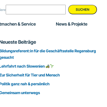
SUCHEN
iere
tmachen & Service
News & Projekte
Seitenspalte
Neueste Beiträge
Bildungsreferent:in für die Geschäftsstelle Regensburg
gesucht
Lehrfahrt nach Slowenien
Zur Sicherheit für Tier und Mensch
Politik ganz nah & persönlich
Gemeinsam unterwegs