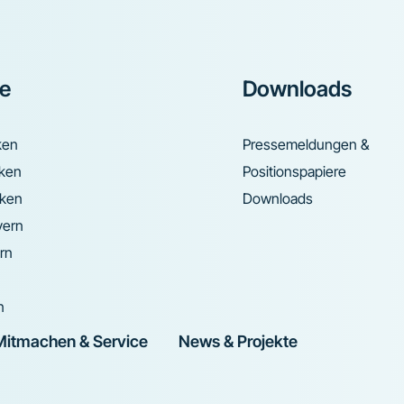
ke
Downloads
ken
Pressemeldungen &
nken
Positionspapiere
nken
Downloads
yern
rn
n
Mitmachen & Service
News & Projekte