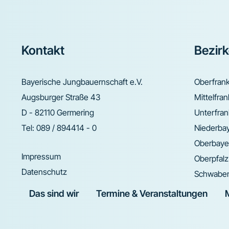
Footer
Kontakt
Bezir
Bayerische Jungbauernschaft e.V.
Oberfran
Augsburger Straße 43
Mittelfra
D - 82110 Germering
Unterfra
Tel:
089 / 894414 - 0
Niederba
Oberbaye
Impressum
Oberpfalz
Datenschutz
Schwabe
Das sind wir
Termine & Veranstaltungen