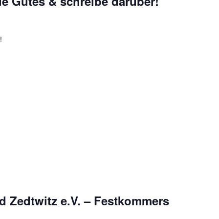
ue Gutes & schreibe darüber!
!
d Zedtwitz e.V. – Festkommers