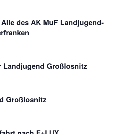
 Alle des AK MuF Landjugend-
rfranken
 Landjugend Großlosnitz
d Großlosnitz
rfahrt nach F+LUX