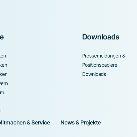
ke
Downloads
ken
Pressemeldungen &
nken
Positionspapiere
nken
Downloads
yern
rn
n
Mitmachen & Service
News & Projekte