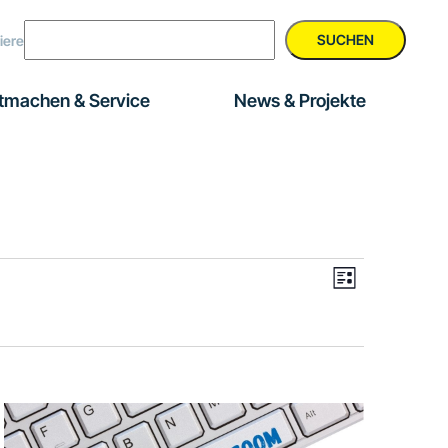
SUCHEN
iere
tmachen & Service
News & Projekte
Veranstal
Ansichte
Liste
Ansichten
Navigati
Navigatio