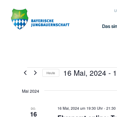
Zur
Zum
Zur
Hauptnavigation
Inhalt
Fußzeile
U
springen
springen
springen
Das sin
16 Mai, 2024
 - 
1
Veranstaltungen
Heute
Datum
wählen.
Mai 2024
16 Mai, 2024 um 19:30 Uhr
-
21:30
DO.
16