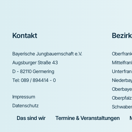
Footer
Kontakt
Bezir
Bayerische Jungbauernschaft e.V.
Oberfran
Augsburger Straße 43
Mittelfra
D - 82110 Germering
Unterfra
Tel:
089 / 894414 - 0
Niederba
Oberbaye
Impressum
Oberpfalz
Datenschutz
Schwabe
Das sind wir
Termine & Veranstaltungen