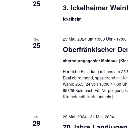
25
3. Ickelheimer Wein
Ickelheim
25 Mai, 2024 um 10:00 Uhr
-
17:00
SA.
25
Oberfränkischer De
aherholungsgebiet Mainaue (Kie
Herzliche Einladung mit uns am 25
Egal ob rennend, spazierend mit Kin
Wann: 25.5. 24 von 10:00-17:00 Uh
95326 Kulmbach Für Verpflegung ist 
Kilometerzählkarte und ein […]
29 Mai, 2024
-
31 Mai, 2024
MI.
29
70 Jahre Landjuge