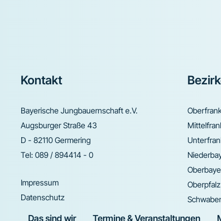
Footer
Kontakt
Bezir
Bayerische Jungbauernschaft e.V.
Oberfran
Augsburger Straße 43
Mittelfra
D - 82110 Germering
Unterfra
Tel:
089 / 894414 - 0
Niederba
Oberbaye
Impressum
Oberpfalz
Datenschutz
Schwabe
Das sind wir
Termine & Veranstaltungen