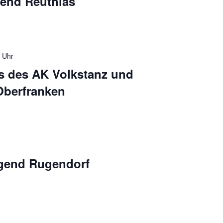
gend Reuthlas
 Uhr
 des AK Volkstanz und
Oberfranken
ugend Rugendorf