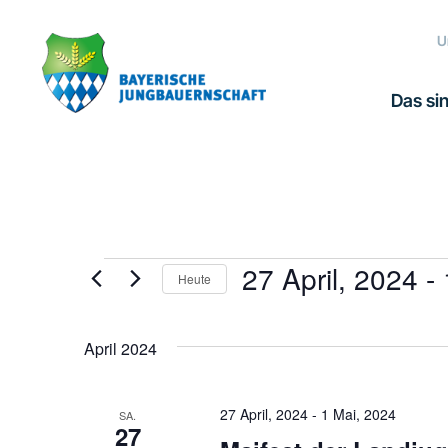
Zur
Zum
Zur
Hauptnavigation
Inhalt
Fußzeile
U
springen
springen
springen
Das sin
27 April, 2024
 - 
Veranstaltungen
Heute
Datum
wählen.
April 2024
27 April, 2024
-
1 Mai, 2024
SA.
27