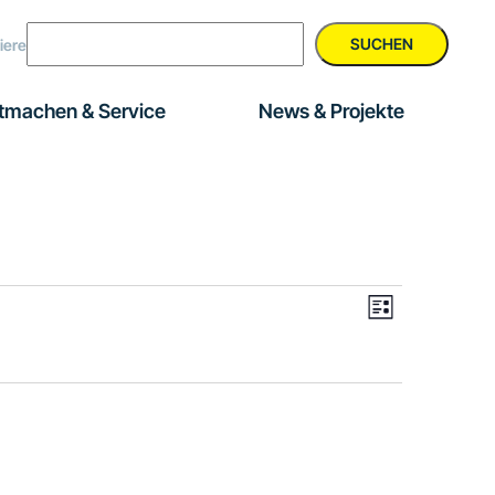
SUCHEN
iere
tmachen & Service
News & Projekte
Veranstal
Ansichte
Liste
Ansichten
Navigati
Navigatio