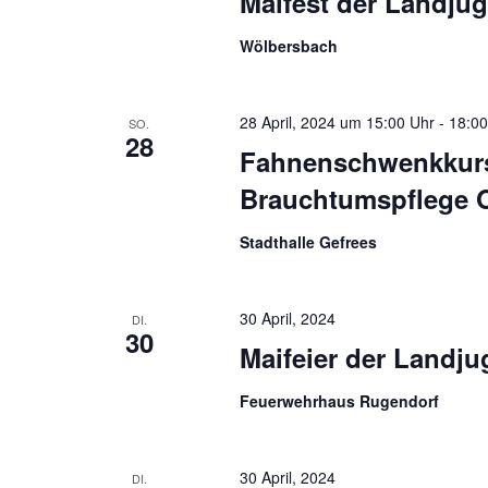
Maifest der Landju
Wölbersbach
28 April, 2024 um 15:00 Uhr
-
18:00
SO.
28
Fahnenschwenkkurs
Brauchtumspflege 
Stadthalle Gefrees
30 April, 2024
DI.
30
Maifeier der Landj
Feuerwehrhaus Rugendorf
30 April, 2024
DI.