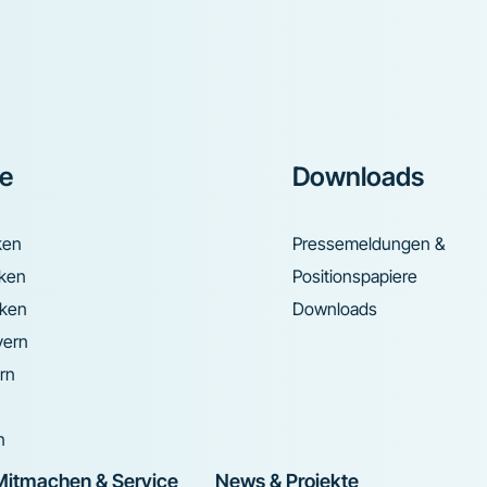
ke
Downloads
ken
Pressemeldungen &
nken
Positionspapiere
nken
Downloads
yern
rn
n
Mitmachen & Service
News & Projekte