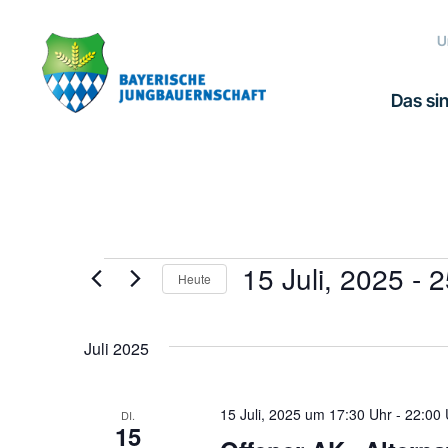
Zur
Zum
Zur
Hauptnavigation
Inhalt
Fußzeile
U
springen
springen
springen
Das sin
15 Juli, 2025
 - 
2
Veranstaltungen
Heute
Datum
wählen.
Juli 2025
15 Juli, 2025 um 17:30 Uhr
-
22:00 
DI.
15