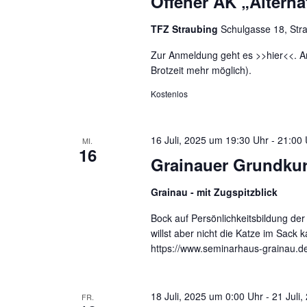
Offener AK „Alterna
TFZ Straubing
Schulgasse 18, Str
Zur Anmeldung geht es >>hier<<. 
Brotzeit mehr möglich).
Kostenlos
16 Juli, 2025 um 19:30 Uhr
-
21:00 
MI.
16
Grainauer Grundkur
Grainau - mit Zugspitzblick
Bock auf Persönlichkeitsbildung d
willst aber nicht die Katze im Sac
https://www.seminarhaus-grainau.d
18 Juli, 2025 um 0:00 Uhr
-
21 Juli
FR.