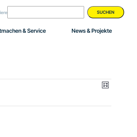
SUCHEN
iere
tmachen & Service
News & Projekte
Veranstal
Ansichte
Liste
Ansichten
Navigati
Navigatio