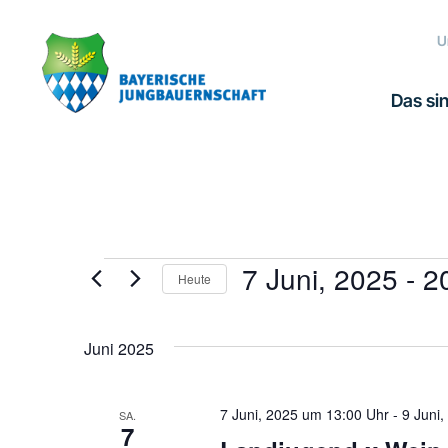
Zur
Zum
Zur
Hauptnavigation
Inhalt
Fußzeile
U
springen
springen
springen
Das sin
7 Juni, 2025
 - 
20
Veranstaltungen
Heute
Datum
wählen.
Juni 2025
7 Juni, 2025 um 13:00 Uhr
-
9 Juni
SA.
7