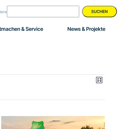
SUCHEN
iere
tmachen & Service
News & Projekte
Veranstal
Ansichte
Liste
Ansichten
Navigati
Navigatio