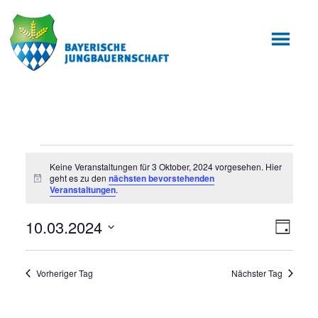
Zum
Zur
Inhalt
Fußzeile
springen
springen
Veranstaltungen
Keine Veranstaltungen für 3 Oktober, 2024 vorgesehen. Hier
geht es zu den
nächsten bevorstehenden
für
Hinweis
Veranstaltungen
.
3
10.03.2024
Ansic
Veran
Tag
Oktober,
Ansic
Datum
Navig
wählen.
2024
Navig
Vorheriger Tag
Nächster Tag